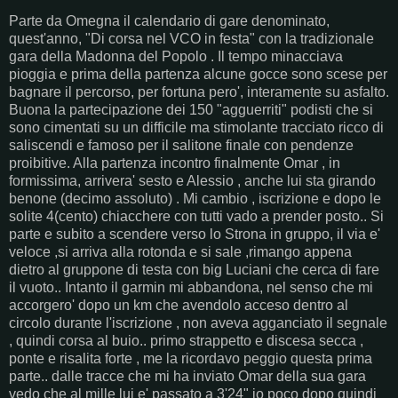
Parte da Omegna il calendario di gare denominato,
quest'anno, "Di corsa nel VCO in festa" con la tradizionale
gara della Madonna del Popolo . Il tempo minacciava
pioggia e prima della partenza alcune gocce sono scese per
bagnare il percorso, per fortuna pero', interamente su asfalto.
Buona la partecipazione dei 150 "agguerriti" podisti che si
sono cimentati su un difficile ma stimolante tracciato ricco di
saliscendi e famoso per il salitone finale con pendenze
proibitive. Alla partenza incontro finalmente Omar , in
formissima, arrivera' sesto e Alessio , anche lui sta girando
benone (decimo assoluto) . Mi cambio , iscrizione e dopo le
solite 4(cento) chiacchere con tutti vado a prender posto.. Si
parte e subito a scendere verso lo Strona in gruppo, il via e'
veloce ,si arriva alla rotonda e si sale ,rimango appena
dietro al gruppone di testa con big Luciani che cerca di fare
il vuoto.. Intanto il garmin mi abbandona, nel senso che mi
accorgero' dopo un km che avendolo acceso dentro al
circolo durante l'iscrizione , non aveva agganciato il segnale
, quindi corsa al buio.. primo strappetto e discesa secca ,
ponte e risalita forte , me la ricordavo peggio questa prima
parte.. dalle tracce che mi ha inviato Omar della sua gara
vedo che al mille lui e' passato a 3'24" io poco dopo quindi