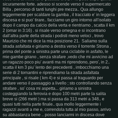
sicuramente forte. adesso si scende verso il supermercato
Billa , percorso di tanti lunghi pre mezza.. Qua allungo
leggermente per scaldare la gamba , il tracciato e' in leggera
discesa e si puo' tirare.. facciamo un giro intorno all'isolato
dopo il campo da calcio della verta e rientriamo , scatta il km
2 (omar in 3:16) . si risale verso omegna e si incontrano
dall'altra parte della strada i podisti meno veloci , trovo
Maurizio che mi dice la mia posizione 21. Saliamo sulla
strada asfaltata e giriamo a destra verso il torrente Strona ,
prima del ponte a sinistra parte una ciclabile in asfalto, le
mie gambe girano , senza strafare ,vedo che mi avvicino ad
un ragazzo poco piu' avanti ma mi riprendono, pero', in 2..
scatta il km 3 piu' lento dei precedenti , imbocchiamo una
serie di 2 tornantini e riprendiamo la strada asfaltata
principale , si risale ( km 4) e si passa al traguardo per
andare verso il passaggio a livello ; sto controllando senza
strafare , so' cosa mi aspetta... giriamo a sinistra
costeggiando la ferrovia e dopo 100 metri parte la salita
breve si (266 metri ) ma si passa da 313 metri a 348.. e
quasi tutti nella parte finale.. qua mollo leggermente i
ragazzi avanti a me e, correndola tutta al mio passo, arrivo
su abbastanza bene .. posso lanciarmi in discesa dove